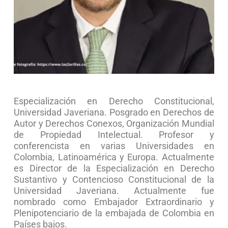
Filosofía del Derecho de la misma Universidad.
Master en Acción Política y Participación
Ciudadana en el Estado de Derecho del Ilustre
Colegio de Abogados de Madrid, la Universidad
Rey Juan Carlos I y la Universidad Francisco de
Vitoria (España).
Especialización en Derecho Constitucional,
Universidad Javeriana. Posgrado en Derechos de
Autor y Derechos Conexos, Organización Mundial
de Propiedad Intelectual. Profesor y
conferencista en varias Universidades en
Colombia, Latinoamérica y Europa. Actualmente
es Director de la Especialización en Derecho
Sustantivo y Contencioso Constitucional de la
Universidad Javeriana. Actualmente fue
nombrado como Embajador Extraordinario y
Plenipotenciario de la embajada de Colombia en
Países bajos.