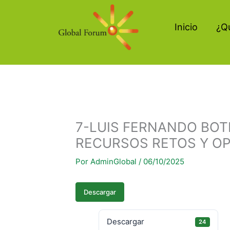
Ir
al
Inicio
¿Q
contenido
7-LUIS FERNANDO BOT
RECURSOS RETOS Y O
Por
AdminGlobal
/
06/10/2025
Descargar
Descargar
24