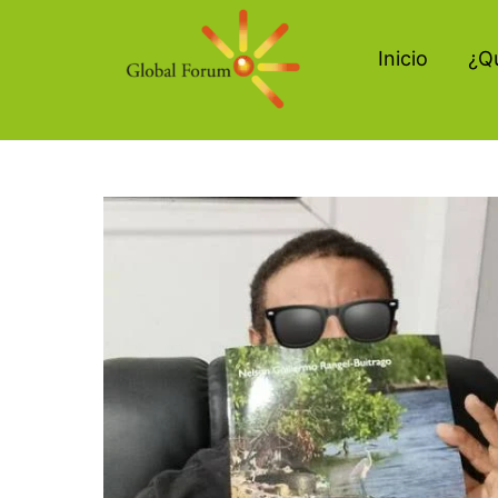
Ir
al
Inicio
¿Q
contenido